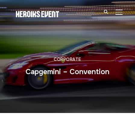
PERMU
CORPORATE
Capgemini – Convention
Ferrari – Convention